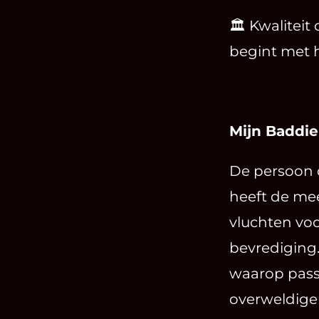
🏛️ Kwaliteit
begint met 
Mijn Baddie
De persoon d
heeft de me
vluchten voo
bevrediging.
waarop passi
overweldige