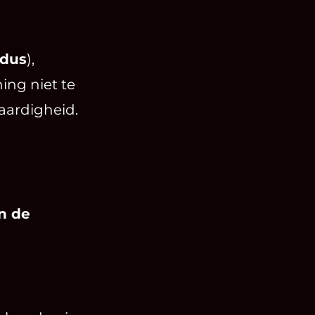
odus
),
ing niet te
vaardigheid.
n de