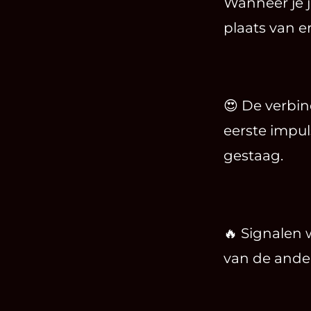
Wanneer je j
plaats van e
😍 De verbin
eerste impul
gestaag.
🔥 Signalen w
van de ander,