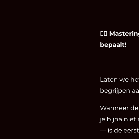
❤️‍🔥 Maste
bepaalt!
Laten we he
begrijpen aa
Wanneer de 
je bijna ni
— is de eers