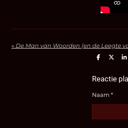
«
De Man van Woorden (en de Leegte va
D
D
S
e
e
h
l
e
a
Reactie pl
e
l
r
n
e
Naam *