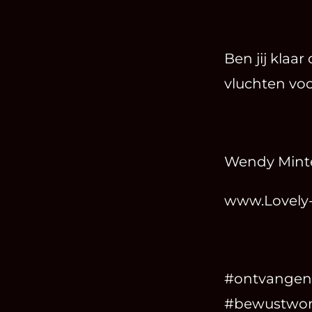
Ben jij klaa
vluchten voo
Wendy Mint
www.Lovely-
#ontvangen
#bewustwordi