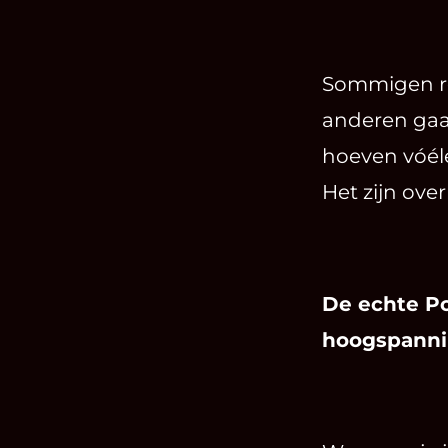
Sommigen re
anderen gaan
hoeven vóéle
Het zijn ov
De echte Po
hoogspanni