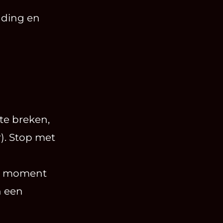
lading en
te breken,
). Stop met
het moment
n een