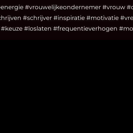
eenergie #vrouwelijkeondernemer #vrouw #cr
chrijven #schrijver #inspiratie #motivatie #vr
 #keuze #loslaten #frequentieverhogen #m