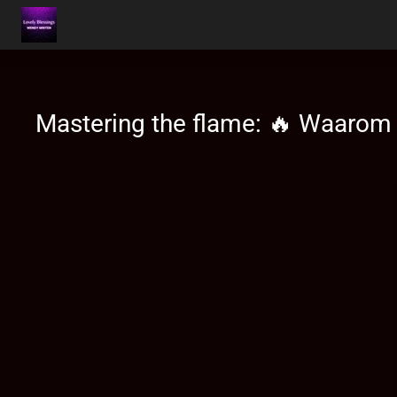
Ga
direct
naar
Mastering the flame: 🔥 Waarom 
de
hoofdinhoud