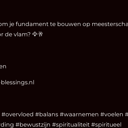
r om je fundament te bouwen op meesterschap 
r de vlam? 🦅🥂
en
blessings.nl
 #overvloed #balans #waarnemen #voelen 
ng #bewustzijn #spiritualiteit #spiritueel