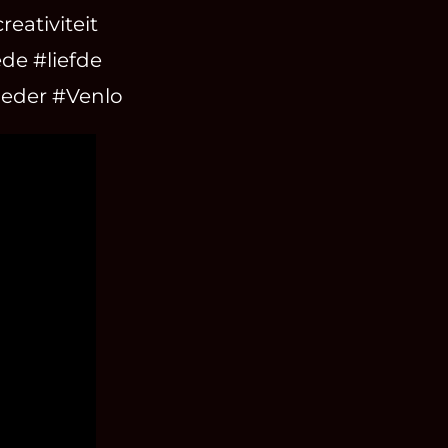
eativiteit
ede #liefde
oeder #Venlo