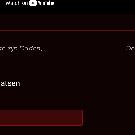
n zijn Daden)
De
aatsen