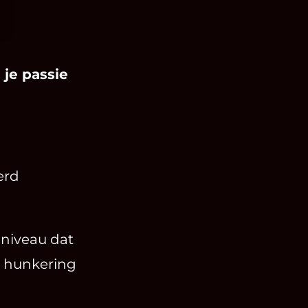
 je passie
erd
 niveau dat
e hunkering