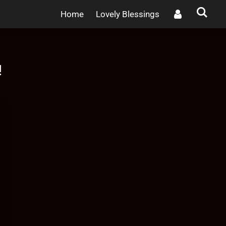
Home
Lovely Blessings
!