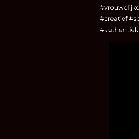
#vrouwelijk
#creatief #s
#authentiek