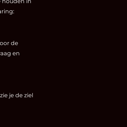
e houden in
aring:
door de
raag en
ie je de ziel