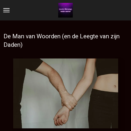
Ga
direct
naar
de
De Man van Woorden (en de Leegte van zijn
hoofdinhoud
Daden)