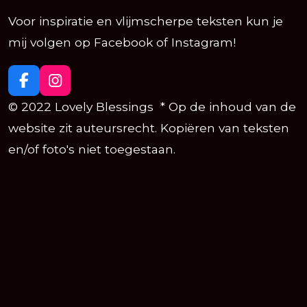
Voor inspiratie en vlijmscherpe teksten kun je
mij volgen op Facebook of Instagram!
F
I
a
n
© 2022 Lovely Blessings * Op de inhoud van de
c
s
e
t
website zit auteursrecht. Kopiëren van teksten
b
a
en/of foto's niet toegestaan.
o
g
o
r
k
a
m