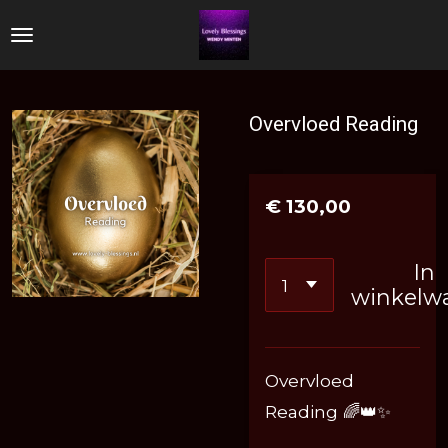
Ga
direct
naar
de
Overvloed Reading
hoofdinhoud
€ 130,00
In
winkelw
Overvloed
Reading 🌈👑✨