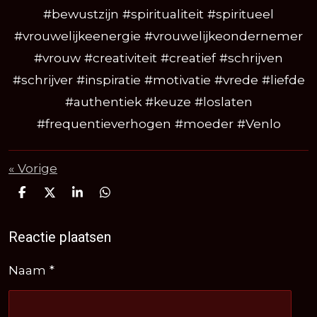
#bewustzijn #spiritualiteit #spiritueel
#vrouwelijkeenergie #vrouwelijkeondernemer
#vrouw #creativiteit #creatief #schrijven
#schrijver #inspiratie #motivatie #vrede #liefde
#authentiek #keuze #loslaten
#frequentieverhogen #moeder #Venlo
«
Vorige
D
D
S
D
e
e
h
e
l
e
a
l
e
l
r
e
Reactie plaatsen
n
e
n
Naam *